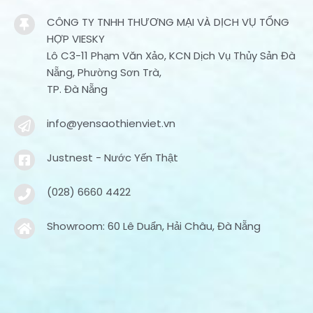
CÔNG TY TNHH THƯƠNG MẠI VÀ DỊCH VỤ TỔNG
HỢP VIESKY
Lô C3-11 Phạm Văn Xảo, KCN Dịch Vụ Thủy Sản Đà
Nẵng, Phường Sơn Trà,
TP. Đà Nẵng
info@yensaothienviet.vn
Justnest - Nước Yến Thật
(028) 6660 4422
Showroom: 60 Lê Duẩn, Hải Châu, Đà Nẵng