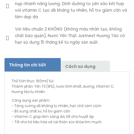
nạp nhanh năng lượng. Dinh dưỡng từ yến sào kết hợp
với vitamin C tạo đề kháng tự nhiên, hỗ trợ giảm cân và
làm đẹp da
Với tiêu chuẩn 2 KHÔNG (không màu nhân tạo, không
chất bảo quản), Nước Yến Thật Justnest Hương Táo có
hạn sử dụng 15 tháng kể từ ngày sản xuất.
Thông tin chi tiết
Cách sử dụng
Thể tích thực: 160ml/ túi
Thành phần: Yến Tổ (8%), nước tinh khiết, đường, Vitamin C,
Hương táo tự nhiên
Công dụng sản phẩm:
- Tăng cường đề kháng tự nhiên, hạn chế cảm cúm
- Bổ sung chất xơ, hỗ trợ giảm cân
- Vitamin C giúp làm sáng da, tốt cho huyết áp
- Tốt cho hệ tiêu hóa và cải thiện sức khỏe tim mạch